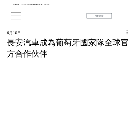
最後召集！DEEPAL S07 精選陳列車低至 HK$259,880！
預約試駕
6月10日
長安汽車成為葡萄牙國家隊全球官
方合作伙伴