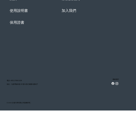
使用說明書
加入我們
保用證書
聯絡我們
電話: +852 2768 2228
地址：九龍灣啟祥道 20 號大昌行集團大廈地下
© 2026 合進汽車有限公司版權所有。