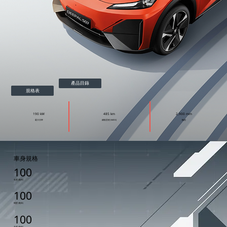
產品目錄
規格表
190 kW
485 km
2,900 mm
​最大功率
續航里程 (NEDC)
​軸距
​車身規格
100
長度 (毫米)
100
闊度 (毫米)
100
高度 (毫米)