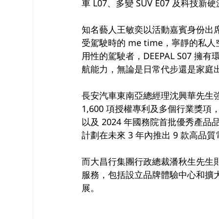
車 L07、多變 SUV E07 及科技新
知名藝人王敏奕以活動嘉賓身份出席 D
受駕駛時的 me time，寧靜的
用性的駕駛者，DEEPAL S07 
航能力，無論是日常代步還是家庭
長安汽車東南亞總經理沈興華先生強調 
1,600 項授權專利及多個行業獎
以及 2024 年國務院首批優秀產
計劃在未來 3 年內推出 9 款高品
而大昌行集團行政總裁潘秋生先生則表
服務，包括設立品牌體驗中心和擴
展。