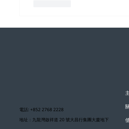
按讚
回覆
關
電話: +852 2768 2228
地址：九龍灣啟祥道 20 號大昌行集團大廈地下