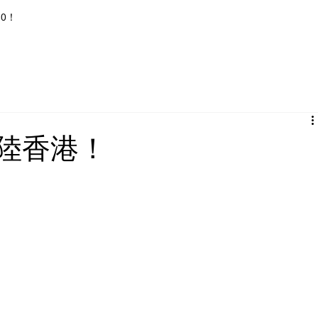
80！
登陸香港！