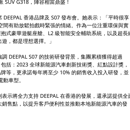
硬派 SUV G318，陣容相當鼎盛！
EEPAL 香港品牌及 S07 發布會。她表示：「平時很享
私人空間有助放鬆拍戲時緊張的情緒。作為一位注重環保與實
擁有環抱式豪華遊艇座艙、L2 級智能安全輔助系統，以及超長
出遊，都是理想選擇。」
DEEPAL S07 的技術研發背景，集團累積獲得超過 
項，包括：2023 全球新能源汽車創新技術獎、紅點設計獎，
品品牌等，更承諾每年將至少 10% 的銷售收入投入研發，並
質電動車型。
示將全力支持 DEEPAL 在香港的發展，還承諾提供全
大銷售點，以提升客戶便利性並推動本地新能源汽車的發